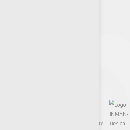
Puntos de venta
Recursos y Herramientas para
Arquitectos y Urbanistas
Síguenos
Facebook
Instagram
TikTok
Google
YouTube