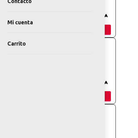
Contacto
PANEL CUENTA
PANEL CUENTA
CONMIGO
FICHAS (1-5)
Mi cuenta
Añadir
Añadir
Carrito
PANEL CUENTA
PANEL CUENTA
FICHA (6-10)
FICHA (0-5)
Añadir
Añadir