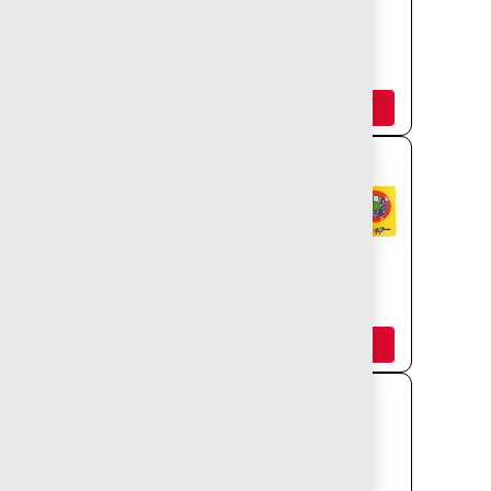
JUEGO URBANO
JUEGO
INCLUSIVO
MILWUAKEE
INCLUSIVO
Añadir
Añadir
LABERINTO
MURO
SENSORIAL
SENSORIAL
Añadir
Añadir