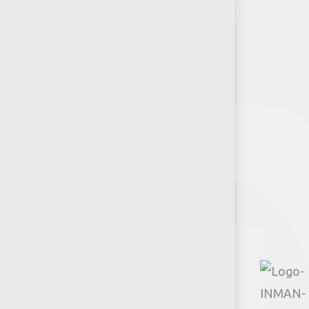
RSE-Jumbo
Puntos de venta
Recursos y Herramientas para
Arquitectos y Urbanistas
Síguenos
Facebook
Instagram
TikTok
Google
YouTube