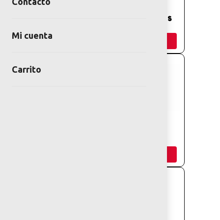
Contacto
COLUMPIO CON
PANELES
CAMASTRO DE
INTERACTIVOS
PLASTIPANEL
Mi cuenta
Añadir
Añadir
Carrito
PANEL
PANEL
INTERACTIVO
INTERACTIVO
MUÑECOS
LABERINTO
Añadir
Añadir