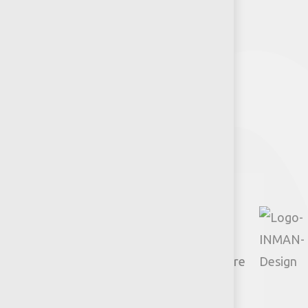
Recursos y Herramientas para
Arquitectos y Urbanistas
Síguenos
Facebook
Instagram
TikTok
Google
YouTube