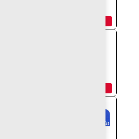
SEÑALETICA
SEÑALETICA
VERTICAL
DIRECCIÓN
Añadir
Añadir
MESA MAPA
TOTEM CON
LUZ
Añadir
Añadir