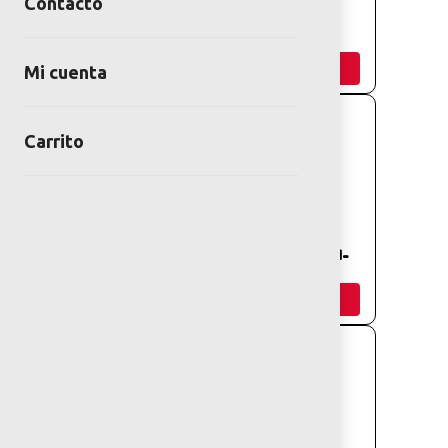
Contacto
SEÑALETICA
SEÑALETICA
ARBOL
CUBICA
Añadir
Añadir
Mi cuenta
Carrito
SEÑALETICA
SEÑALÉTICA
BASTON
BANDERA (ESI-
312)
Añadir
Añadir