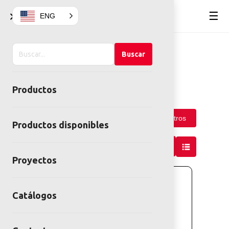
×
☰
ENG
Buscar
Buscar
☰
Ver categorías
en
el
Productos
SEÑALÉTICAS
sitio
Filtros
Ordenar por
Más antiguos
Productos disponibles
Proyectos
Catálogos