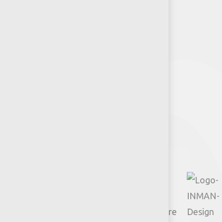
Puntos de venta
Recursos y Herramientas para
Arquitectos y Urbanistas
Síguenos
Facebook
Instagram
TikTok
Google
YouTube