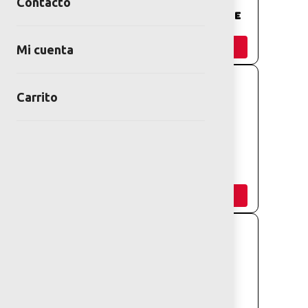
Contacto
JUEGO ROBOTO
JUEGO COHETE
ESPACIAL
Añadir
Añadir
Mi cuenta
Carrito
JUEGO NAVE
JUEGO BARCO
ORION
Añadir
Añadir