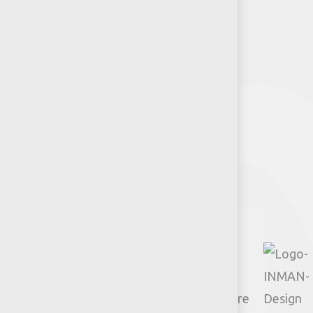
Puntos de venta
Recursos y Herramientas para
Arquitectos y Urbanistas
Síguenos
Facebook
Instagram
TikTok
Google
YouTube