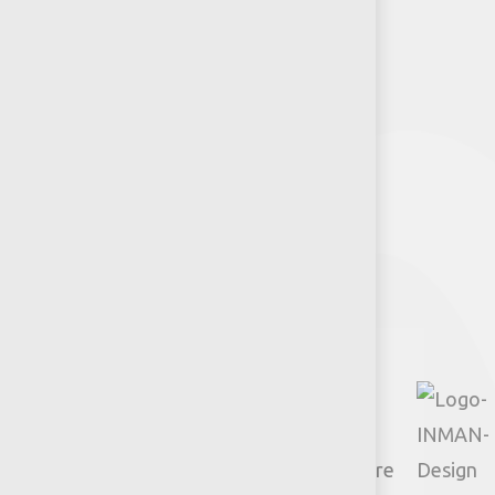
Puntos de venta
Recursos y Herramientas para
Arquitectos y Urbanistas
Síguenos
Facebook
Instagram
TikTok
Google
YouTube