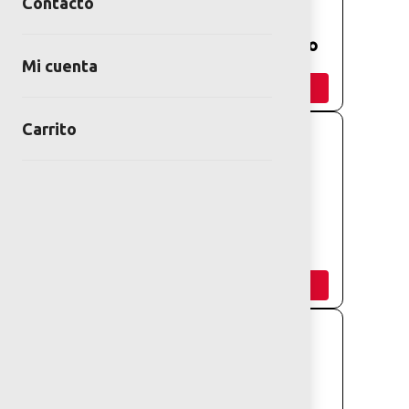
Contacto
BANCA DE
TUNEL CANINO
HUESO CANINO
Mi cuenta
Añadir
Añadir
Carrito
RAMPA CANINA
VALLAS
CANINO
Añadir
Añadir